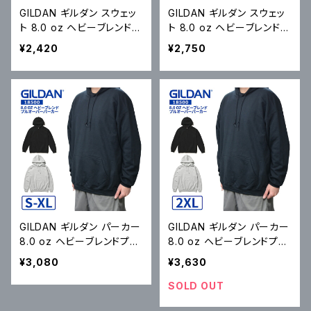
GILDAN ギルダン スウェッ
GILDAN ギルダン スウェッ
ト 8.0 oz ヘビーブレンドス
ト 8.0 oz ヘビーブレンドス
ウェットシャツ Heavy Blen
ウェットシャツ Heavy Blen
¥2,420
¥2,750
d 8.0 oz Crewneck Swe
d 8.0 oz Crewneck Swe
atshirt トレーナー フリース
atshirt トレーナー フリース
S-XL
2XL
GILDAN ギルダン パーカー
GILDAN ギルダン パーカー
8.0 oz ヘビーブレンドプル
8.0 oz ヘビーブレンドプル
オーバーパーカー Heavy
オーバーパーカー Heavy
¥3,080
¥3,630
Blend 8.0 oz Hooded S
Blend 8.0 oz Hooded S
weatshirt フリース S-XL
weatshirt フリース 2XL ブ
SOLD OUT
ブラック アッシュ #18500
ラック アッシュ #18500