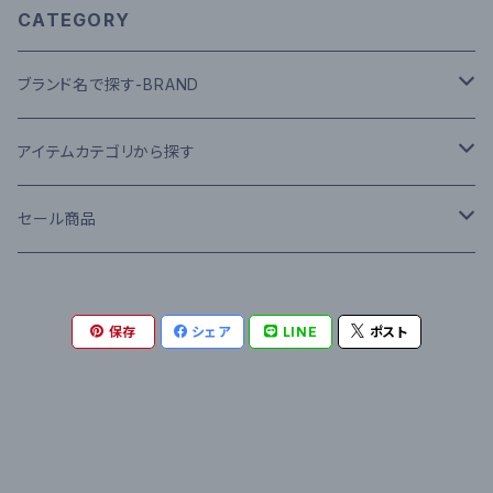
CATEGORY
ブランド名で探す-BRAND
A-H
アイテムカテゴリから探す
American Apparel
I-P
▼ HEAD WEAR
セール商品
ANVIL
IVORY
Cap
Q-Z
▼ TOPS
TOPS(S/S)
保存
シェア
LINE
ポスト
BEN DAVIS
IRON&RESIN
Hat
RED KAP
Tee S/S
0-9
▼ OUTER
TOPS(L/S)
BIG MIKE
INFIELDER DESIGN
Knit Cap
ROKX
Tee L/S
47 BRAND
Nylon JKT
▼ BOTTOMS
SWEAT
CONVERSE
JANSPORT
RIPNDIP
Polo Shirts S/S
686
Down JKT
Denim Pants
▼ SHOES
OUTER