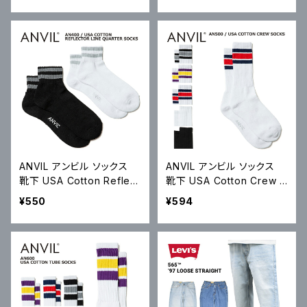
ツ S-2XL AA1301 アメアパ
-2XL AA1304 アメアパ メ
メール便対応可
ール便対応可
ANVIL アンビル ソックス
ANVIL アンビル ソックス
靴下 USA Cotton Reflect
靴下 USA Cotton Crew S
or Line Quarter Socks
ocks USAコットン クルー
¥550
¥594
クォーター丈 USAコットン
ソックス スケートソックス A
リフレクターライン AN400
N500 メール便対応可
メール便対応可