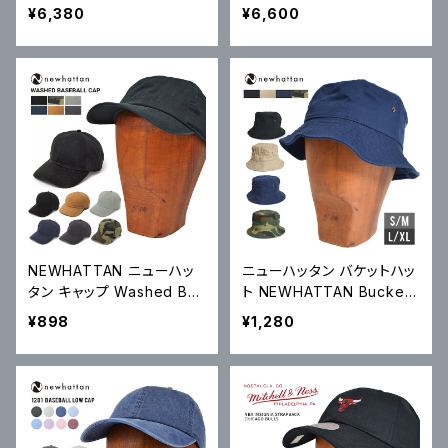
DENIM PANT レギュラー
NSIGNIA STRAPBACK C
¥6,380
¥6,600
ストレート デニムパンツ ジ
AP 6パネルキャップ LAKER
ーンズ ストレッチ 00505
S レイカーズ ストラップバッ
クキャップ HD16619
NEWHATTAN ニューハッ
ニューハッタン バケットハッ
タン キャップ Washed Bas
ト NEWHATTAN Bucket
eball Cap 帽子 6パネルキ
Hat Cap ハット 帽子 1500
¥898
¥1,280
ャップ ストラップバックキャ
ップ 1400