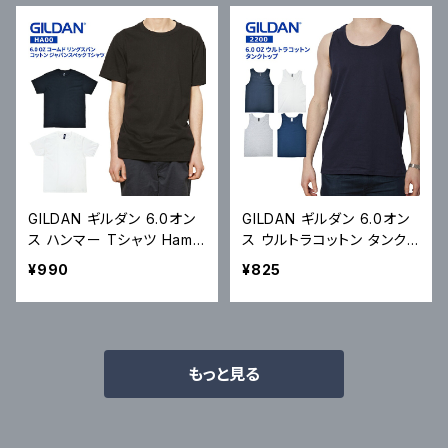
GILDAN ギルダン 6.0オン
GILDAN ギルダン 6.0オン
ス ハンマー Tシャツ Hamm
ス ウルトラコットン タンクト
er 6.0 oz Short Sleeve
ップ Tank Top ノースリー
¥990
¥825
T-Shirt HA00 半袖 カット
ブ カットソー トップス 無地
ソー トップス 無地Tシャツ
S-XL 2200 メール便対応
S-2XL メール便対応可
可
もっと見る