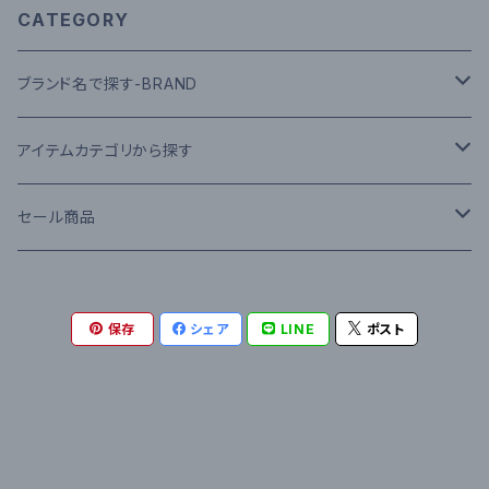
CATEGORY
ブランド名で探す-BRAND
A-H
アイテムカテゴリから探す
American Apparel
I-P
▼ HEAD WEAR
セール商品
ANVIL
IVORY
Cap
Q-Z
▼ TOPS
TOPS(S/S)
保存
シェア
LINE
ポスト
BEN DAVIS
IRON&RESIN
Hat
RED KAP
Tee S/S
0-9
▼ OUTER
TOPS(L/S)
BIG MIKE
INFIELDER DESIGN
Knit Cap
ROKX
Tee L/S
47 BRAND
Nylon JKT
▼ BOTTOMS
SWEAT
CONVERSE
JANSPORT
RIPNDIP
Polo Shirts S/S
686
Down JKT
Denim Pants
▼ SHOES
OUTER