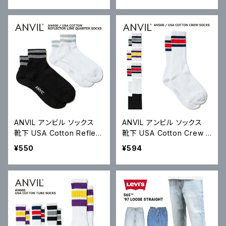
ツ S-2XL AA1301 アメアパ
-2XL AA1304 アメアパ メ
メール便対応可
ール便対応可
ANVIL アンビル ソックス
ANVIL アンビル ソックス
靴下 USA Cotton Reflect
靴下 USA Cotton Crew S
or Line Quarter Socks
ocks USAコットン クルー
¥550
¥594
クォーター丈 USAコットン
ソックス スケートソックス A
リフレクターライン AN400
N500 メール便対応可
メール便対応可