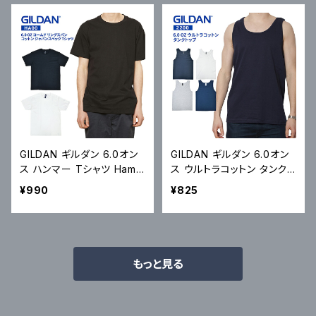
GILDAN ギルダン 6.0オン
GILDAN ギルダン 6.0オン
ス ハンマー Tシャツ Hamm
ス ウルトラコットン タンクト
er 6.0 oz Short Sleeve
ップ Tank Top ノースリー
¥990
¥825
T-Shirt HA00 半袖 カット
ブ カットソー トップス 無地
ソー トップス 無地Tシャツ
S-XL 2200 メール便対応
S-2XL メール便対応可
可
もっと見る