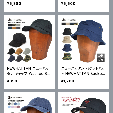
DENIM PANT レギュラー
NSIGNIA STRAPBACK C
¥6,380
¥6,600
ストレート デニムパンツ ジ
AP 6パネルキャップ LAKER
ーンズ ストレッチ 00505
S レイカーズ ストラップバッ
クキャップ HD16619
NEWHATTAN ニューハッ
ニューハッタン バケットハッ
タン キャップ Washed Bas
ト NEWHATTAN Bucket
eball Cap 帽子 6パネルキ
Hat Cap ハット 帽子 1500
¥898
¥1,280
ャップ ストラップバックキャ
ップ 1400