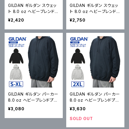
GILDAN ギルダン スウェッ
GILDAN ギルダン スウェッ
ト 8.0 oz ヘビーブレンドス
ト 8.0 oz ヘビーブレンドス
ウェットシャツ Heavy Blen
ウェットシャツ Heavy Blen
¥2,420
¥2,750
d 8.0 oz Crewneck Swe
d 8.0 oz Crewneck Swe
atshirt トレーナー フリース
atshirt トレーナー フリース
S-XL
2XL
GILDAN ギルダン パーカー
GILDAN ギルダン パーカー
8.0 oz ヘビーブレンドプル
8.0 oz ヘビーブレンドプル
オーバーパーカー Heavy
オーバーパーカー Heavy
¥3,080
¥3,630
Blend 8.0 oz Hooded S
Blend 8.0 oz Hooded S
weatshirt フリース S-XL
weatshirt フリース 2XL ブ
SOLD OUT
ブラック アッシュ #18500
ラック アッシュ #18500