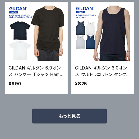
GILDAN ギルダン 6.0オン
GILDAN ギルダン 6.0オン
ス ハンマー Tシャツ Hamm
ス ウルトラコットン タンクト
er 6.0 oz Short Sleeve
ップ Tank Top ノースリー
¥990
¥825
T-Shirt HA00 半袖 カット
ブ カットソー トップス 無地
ソー トップス 無地Tシャツ
S-XL 2200 メール便対応
S-2XL メール便対応可
可
もっと見る