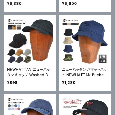
DENIM PANT レギュラー
NSIGNIA STRAPBACK C
¥6,380
¥6,600
ストレート デニムパンツ ジ
AP 6パネルキャップ LAKER
ーンズ ストレッチ 00505
S レイカーズ ストラップバッ
クキャップ HD16619
NEWHATTAN ニューハッ
ニューハッタン バケットハッ
タン キャップ Washed Bas
ト NEWHATTAN Bucket
eball Cap 帽子 6パネルキ
Hat Cap ハット 帽子 1500
¥898
¥1,280
ャップ ストラップバックキャ
ップ 1400