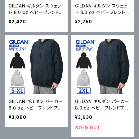
GILDAN ギルダン スウェッ
GILDAN ギルダン スウェッ
ト 8.0 oz ヘビーブレンドス
ト 8.0 oz ヘビーブレンドス
ウェットシャツ Heavy Blen
ウェットシャツ Heavy Blen
¥2,420
¥2,750
d 8.0 oz Crewneck Swe
d 8.0 oz Crewneck Swe
atshirt トレーナー フリース
atshirt トレーナー フリース
S-XL
2XL
GILDAN ギルダン パーカー
GILDAN ギルダン パーカー
8.0 oz ヘビーブレンドプル
8.0 oz ヘビーブレンドプル
オーバーパーカー Heavy
オーバーパーカー Heavy
¥3,080
¥3,630
Blend 8.0 oz Hooded S
Blend 8.0 oz Hooded S
weatshirt フリース S-XL
weatshirt フリース 2XL ブ
SOLD OUT
ブラック アッシュ #18500
ラック アッシュ #18500