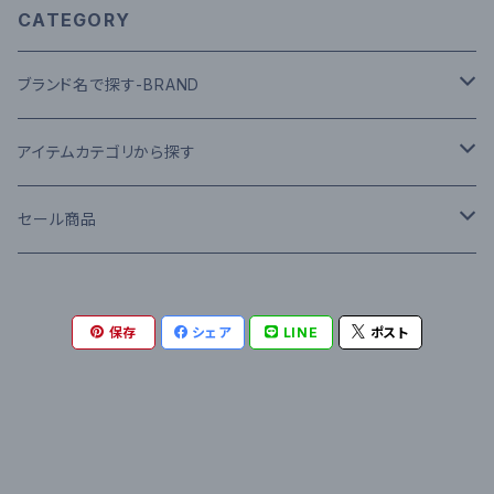
CATEGORY
ブランド名で探す-BRAND
A-H
アイテムカテゴリから探す
American Apparel
I-P
▼ HEAD WEAR
セール商品
ANVIL
IVORY
Cap
Q-Z
▼ TOPS
TOPS(S/S)
保存
シェア
LINE
ポスト
BEN DAVIS
IRON&RESIN
Hat
RED KAP
Tee S/S
0-9
▼ OUTER
TOPS(L/S)
BIG MIKE
INFIELDER DESIGN
Knit Cap
ROKX
Tee L/S
47 BRAND
Nylon JKT
▼ BOTTOMS
SWEAT
CONVERSE
JANSPORT
RIPNDIP
Polo Shirts S/S
686
Down JKT
Denim Pants
▼ SHOES
OUTER