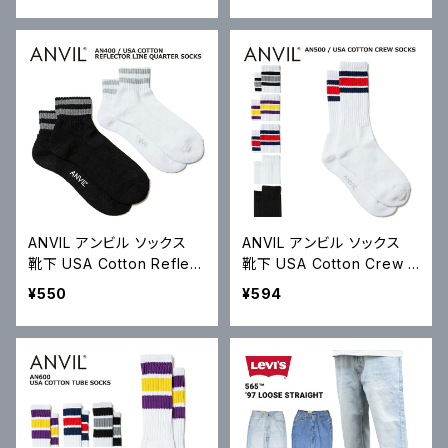
ツ S-2XL AA1301 アメアパ
-2XL AA1304 アメアパ メ
メール便対応可
ール便対応可
ANVIL アンビル ソックス
ANVIL アンビル ソックス
靴下 USA Cotton Reflect
靴下 USA Cotton Crew S
or Line Quarter Socks
ocks USAコットン クルー
¥550
¥594
クォーター丈 USAコットン
ソックス スケートソックス A
リフレクターライン AN400
N500 メール便対応可
メール便対応可